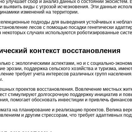
ьно улучшает сбор и анализ данных о состоянии экосистем
и выявить виды с угрозой исчезновения. Эти данные испол
динамики изменений на территории.
селекционные подходы для выведения устойчивых к неблаг
становление лесов с помощью посадки генетически адапти
в некоторых случаях используются роботизированные систе
ический контекст восстановления
олько с экологическими аспектами, но и с социально-экон
ие эрозии, поддержка сельского хозяйства и туризма, имею
ление требует учета интересов различных групп населения
ы.
ешных проектов восстановления. Вовлечение местных жите
 мест стимулируют долгосрочную поддержку инициатив и п
ния, помогает обосновать инвестиции и привлечь финансо
мата на планирование и реализацию проектов. Велика веро
лениям и другим стрессорам, что требует адаптивных под