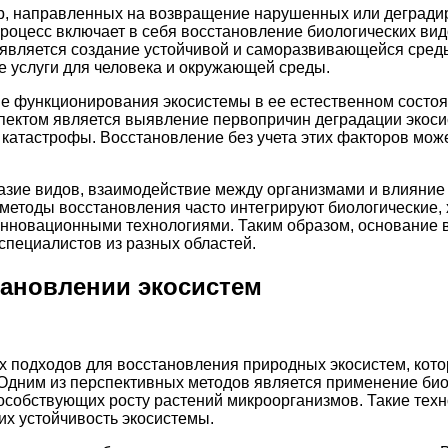
р, направленных на возвращение нарушенных или дегради
роцесс включает в себя восстановление биологических вид
 является создание устойчивой и саморазвивающейся сред
е услуги для человека и окружающей среды.
функционирования экосистемы в ее естественном состояни
пектом является выявление первопричин деградации экоси
 катастрофы. Восстановление без учета этих факторов мо
азие видов, взаимодействие между организмами и влияние 
етоды восстановления часто интегрируют биологические, 
нновационными технологиями. Таким образом, основание 
пециалистов из разных областей.
тановлении экосистем
 подходов для восстановления природных экосистем, кот
Одним из перспективных методов является применение био
собствующих росту растений микроорганизмов. Такие техн
х устойчивость экосистемы.