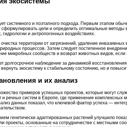
ия экосистемы
т системного и поэтапного подхода. Первым этапом обычн
ет сформулировать цели и определить оптимальные методы
, гидрологии и антропогенных воздействиях.
 очистка территории от загрязнений, удаление инвазивных 
риродных процессов. Затем следует постепенное внедрени
ние микробных сообществ и возврат животных видов, если 
т долгосрочное наблюдение за динамикой восстановления,
о вернуть экосистему к стабильному состоянию, но и повыси
новления и их анализ
ожество примеров успешных проектов, которые могут служ
т и речных систем в Европе, где применение комплексных 
нализ данных показал, что ключевой фактор успеха — инте
ательством.
нием генетически адаптированных растений улучшило показ
ли проекты, основанные на сотрудничестве с местными со