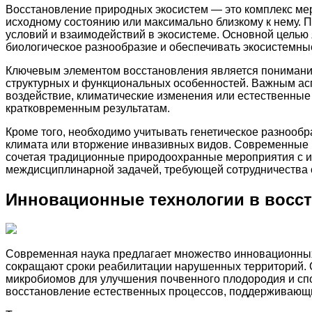
Восстановление природных экосистем — это комплекс ме
исходному состоянию или максимально близкому к нему. П
условий и взаимодействий в экосистеме. Основной целью
биологическое разнообразие и обеспечивать экосистемны
Ключевым элементом восстановления является понимание 
структурных и функциональных особенностей. Важным ас
воздействие, климатические изменения или естественные
кратковременным результатам.
Кроме того, необходимо учитывать генетическое разнообр
климата или вторжение инвазивных видов. Современные м
сочетая традиционные природоохранные мероприятия с и
междисциплинарной задачей, требующей сотрудничества с
Инновационные технологии в восс
Современная наука предлагает множество инновационных
сокращают сроки реабилитации нарушенных территорий. 
микробиомов для улучшения почвенного плодородия и спо
восстановление естественных процессов, поддерживающи