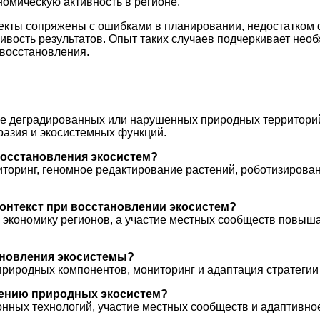
омическую активность в регионе.
оекты сопряжены с ошибками в планировании, недостатко
чивость результатов. Опыт таких случаев подчеркивает нео
 восстановления.
е деградированных или нарушенных природных территорий 
разия и экосистемных функций.
восстановления экосистем?
торинг, геномное редактирование растений, роботизирова
онтекст при восстановлении экосистем?
и экономику регионов, а участие местных сообществ повыш
ановления экосистемы?
природных компонентов, мониторинг и адаптация стратегии
лению природных экосистем?
ных технологий, участие местных сообществ и адаптивное