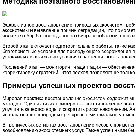
Методика поэтапного восстановлен
Эффективное восстановление природных экосистем требуе
экосистемы и выявление причин деградации, что помога
является сбор базовых данных о биоразнообразии, почвах
Второй этап включает подготовительные работы, такие как
благоприятные условия для последующего возрождения п
устойчивых к локальным условиям растений, восстановле
Последний этап — мониторинг и адаптация — обеспечивае
корректировку стратегий. Этот подход позволяет не тольк
Примеры успешных проектов восста
Мировая практика восстановления экосистем содержит мн
методов. Один из таких примеров — восстановление боло
улучшить качество воды и сократить риски наводнений. А
использование природных ресурсов с минимальным вмеш
В тропических регионах восстановление лесов с примене
возобновлению экосистемных услуг. Также успешными бы