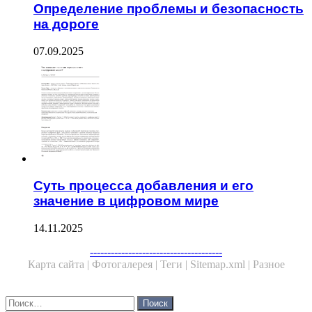
Определение проблемы и безопасность
на дороге
07.09.2025
Суть процесса добавления и его
значение в цифровом мире
14.11.2025
--------------------------------------
Карта сайта |
Фотогалерея |
Теги |
Sitemap.xml |
Разное
Close
Найти: