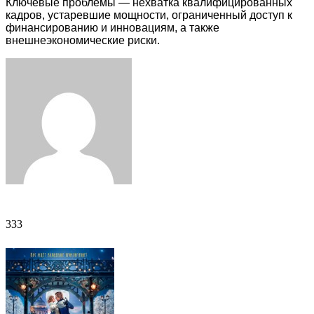
Ключевые проблемы — нехватка квалифицированных
кадров, устаревшие мощности, ограниченный доступ к
финансированию и инновациям, а также
внешнеэкономические риски.
Facebook
Twitter
LinkedIn
Tumblr
Pinterest
Reddit
VKontakte
Odnoklassniki
Skype
WhatsApp
Telegram
Viber
Share
Print
via
Email
333
333
ФОТОГАЛЕРЕЯ