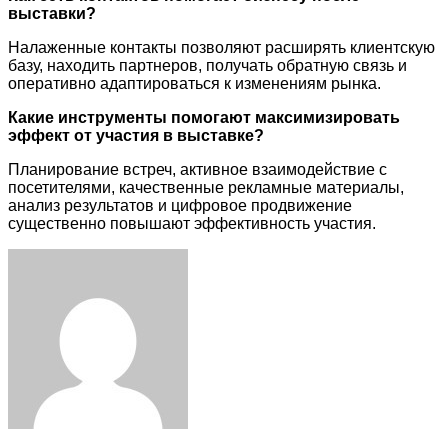
выставки?
Налаженные контакты позволяют расширять клиентскую
базу, находить партнеров, получать обратную связь и
оперативно адаптироваться к изменениям рынка.
Какие инструменты помогают максимизировать
эффект от участия в выставке?
Планирование встреч, активное взаимодействие с
посетителями, качественные рекламные материалы,
анализ результатов и цифровое продвижение
существенно повышают эффективность участия.
Facebook
Twitter
LinkedIn
Tumblr
Pinterest
Reddit
VKontakte
Odnoklassniki
Skype
WhatsApp
Telegram
Viber
Share
Print
via
Email