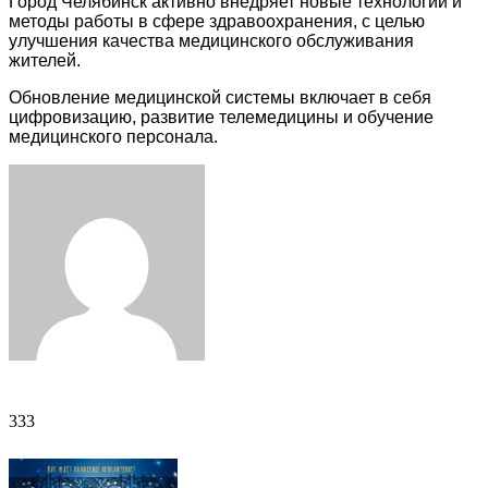
Город Челябинск активно внедряет новые технологии и
методы работы в сфере здравоохранения, с целью
улучшения качества медицинского обслуживания
жителей.
Обновление медицинской системы включает в себя
цифровизацию, развитие телемедицины и обучение
медицинского персонала.
Facebook
Twitter
LinkedIn
Tumblr
Pinterest
Reddit
VKontakte
Odnoklassniki
Skype
WhatsApp
Telegram
Viber
Share
Print
via
Email
333
333
ФОТОГАЛЕРЕЯ