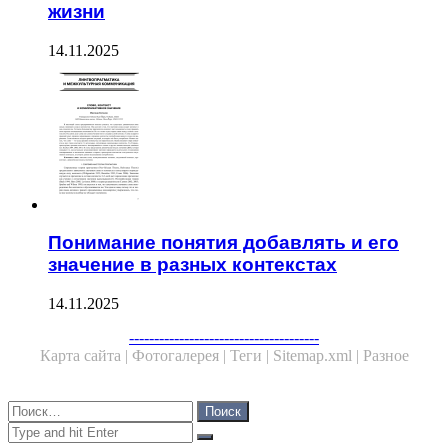
жизни
14.11.2025
Понимание понятия добавлять и его
значение в разных контекстах
14.11.2025
Facebook
Twitter
WhatsApp
Telegram
--------------------------------------
Карта сайта |
Фотогалерея |
Теги |
Sitemap.xml |
Разное
Close
Найти:
Close
Search